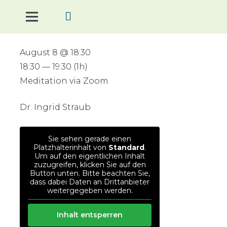
August 8 @ 18:30
18:30 — 19:30
(1h)
Meditation via Zoom
Dr. Ingrid Straub
Sie sehen gerade einen
Platzhalterinhalt von
Standard
.
Um auf den eigentlichen Inhalt
zuzugreifen, klicken Sie auf den
Button unten. Bitte beachten Sie,
dass dabei Daten an Drittanbieter
weitergegeben werden.
Inhalt entsperren