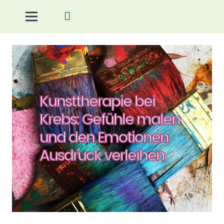
Kunsttherapie bei
Krebs: Gefühle malen
und den Emotionen
Ausdruck verleihen