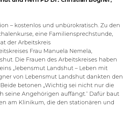
hut und Hern PD Dr. Christian Bogner,
ion – kostenlos und unbürokratisch. Zu den
halenkurse, eine Familiensprechstunde,
 der Arbeitskreis
itskreises Frau Manuela Nemela,
shut. Die Frauen des Arbeitskreises haben
reins „lebensmut Landshut – Leben mit
n Bogner von Lebensmut Landshut dankten den
Beide betonen „Wichtig sei nicht nur die
h seine Angehörigen auffängt.“ Dafür baut
feen am Klinikum, die den stationären und