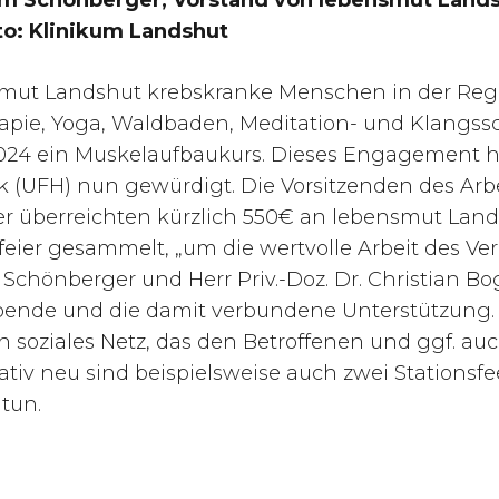
lm Schönberger, Vorstand von lebensmut Lands
to: Klinikum Landshut
nsmut Landshut krebskranke Menschen in der Reg
pie, Yoga, Waldbaden, Meditation- und Klangssc
24 ein Muskelaufbaukurs. Dieses Engagement hat
UFH) nun gewürdigt. Die Vorsitzenden des Arbe
r überreichten kürzlich 550€ an lebensmut Land
ier gesammelt, „um die wertvolle Arbeit des Ve
elm Schönberger und Herr Priv.-Doz. Dr. Christia
Spende und die damit verbundene Unterstützung. 
soziales Netz, das den Betroffenen und ggf. auc
elativ neu sind beispielsweise auch zwei Stations
 tun.