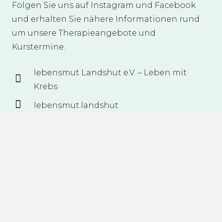
Folgen Sie uns auf Instagram und Facebook
und erhalten Sie nähere Informationen rund
um unsere Therapieangebote und
Kurstermine.
lebensmut Landshut e.V. – Leben mit
Krebs
lebensmut.landshut
Jetzt Mitglied werden
Stärken Sie unsere Organisation, indem
Sie Mitglied werden. Der Verein freut sich
auf neue Mitglieder, die die Arbeit und
Ziele weiterhin unterstützen möchten.