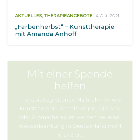
AKTUELLES
,
THERAPIEANGEBOTE
4 Okt. 2021
„Farbenherbst“ – Kunsttherapie
mit Amanda Anhoff
Mit einer Spende
helfen
Therapiebegleitende Maßnahmen wie
Kunsttherapie, Atemtherapie, Qi Gong
oder Aromatherapien werden bei einer
Krebserkrankung in Deutschland nicht
finanziert.