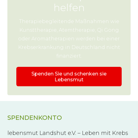
helfen
Therapiebegleitende Maßnahmen wie
Kunsttherapie, Atemtherapie, Qi Gong
oder Aromatherapien werden bei einer
Krebserkrankung in Deutschland nicht
finanziert.
Spenden Sie und schenken sie
Lebensmut
SPENDENKONTO
lebensmut Landshut e.V. – Leben mit Krebs