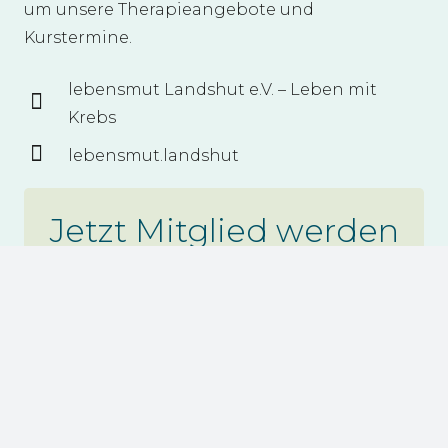
um unsere Therapieangebote und
Kurstermine.
lebensmut Landshut e.V. – Leben mit
Krebs
lebensmut.landshut
Jetzt Mitglied werden
Stärken Sie unsere Organisation, indem
Sie Mitglied werden. Der Verein freut sich
auf neue Mitglieder, die die Arbeit und
Ziele weiterhin unterstützen möchten.
zum Mitgliedsantrag